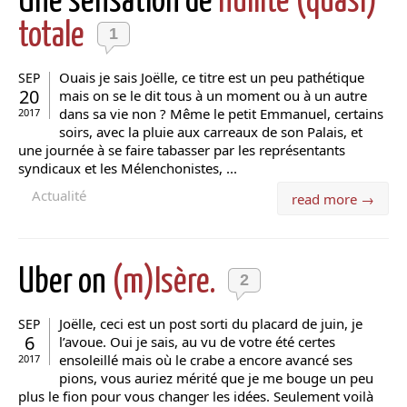
Une sensation de
nullité (quasi)
totale
1
Ouais je sais Joëlle, ce titre est un peu pathétique
SEP
20
mais on se le dit tous à un moment ou à un autre
dans sa vie non ? Même le petit Emmanuel, certains
2017
soirs, avec la pluie aux carreaux de son Palais, et
une journée à se faire tabasser par les représentants
syndicaux et les Mélenchonistes, ...
Actualité
read more →
Uber on
(m)Isère.
2
Joëlle, ceci est un post sorti du placard de juin, je
SEP
6
l’avoue. Oui je sais, au vu de votre été certes
ensoleillé mais où le crabe a encore avancé ses
2017
pions, vous auriez mérité que je me bouge un peu
plus le fion pour vous changer les idées. Seulement voilà