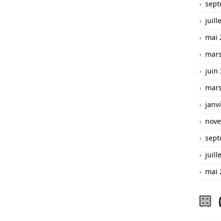
sept
juill
mai 
mars
juin
mars
janv
nove
sept
juill
mai 