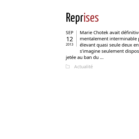
Repr
ises
Marie Chotek avait définiti
SEP
12
mentalement interminable po
élevant quasi seule deux en
2013
s’imagine seulement dispose
jetée au ban du ...
Actualité