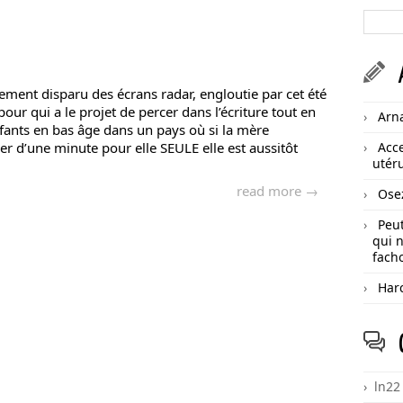
vement disparu des écrans radar, engloutie par cet été
ur qui a le projet de percer dans l’écriture tout en
Arn
fants en bas âge dans un pays où si la mère
r d’une minute pour elle SEULE elle est aussitôt
Acce
utéru
read more →
Ose
Peut
qui n
facho
Har
ln22