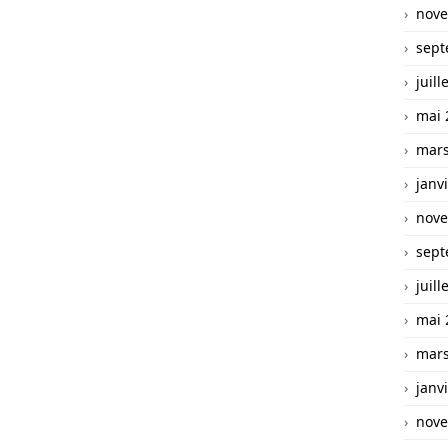
nove
sept
juill
mai 
mars
janv
nove
sept
juill
mai 
mars
janv
nove