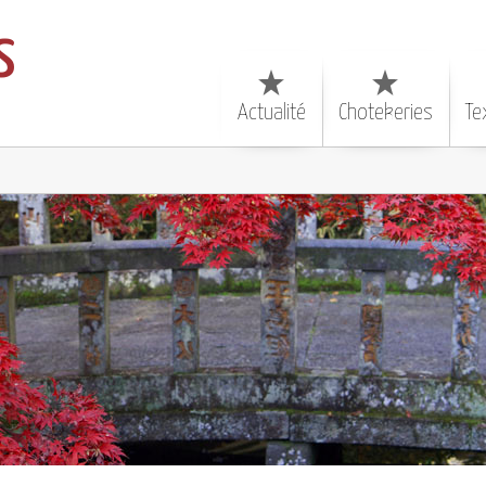
s
Actualité
Chotekeries
Te