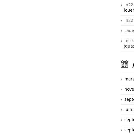
ln22
louer
ln22
Lade
mick
(quas
mars
nove
sept
juin
sept
sept