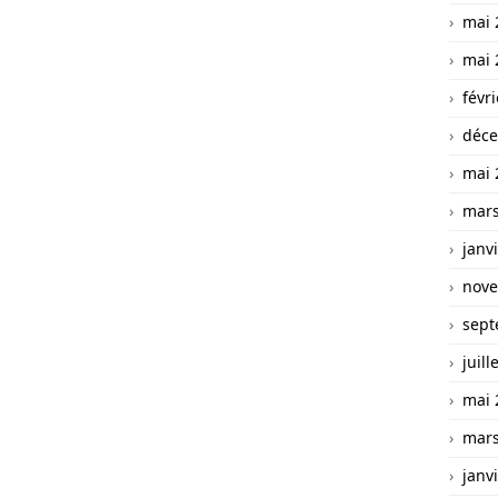
mai 
mai 
févr
déce
mai 
mars
janv
nove
sept
juill
mai 
mars
janv