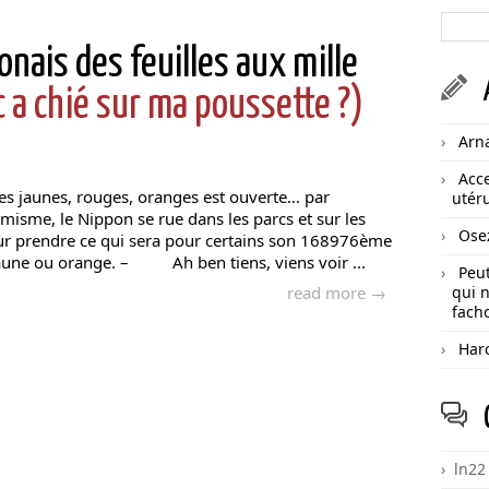
onais des feuilles aux mille
 a chié sur ma poussette ?)
Arn
Acce
lles jaunes, rouges, oranges est ouverte… par
utéru
émisme, le Nippon se rue dans les parcs et sur les
Ose
our prendre ce qui sera pour certains son 168976ème
 jaune ou orange. – Ah ben tiens, viens voir ...
Peut
read more →
qui n
facho
Har
ln22