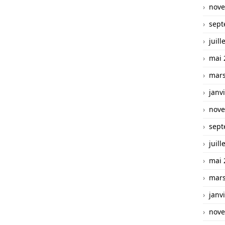
nove
sept
juill
mai 
mars
janv
nove
sept
juill
mai 
mars
janv
nove