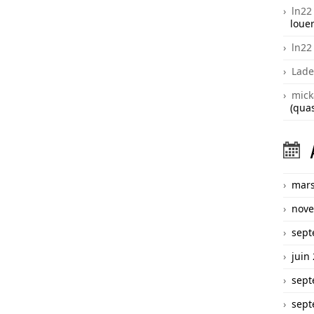
ln22
louer
ln22
Lade
mick
(quas
mars
nove
sept
juin
sept
sept