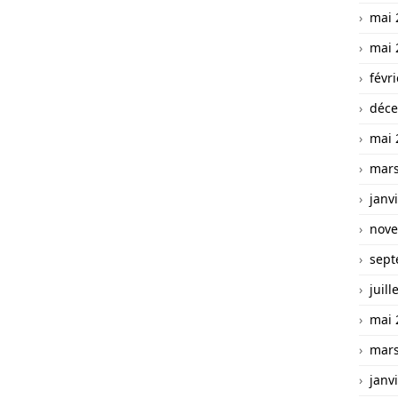
mai 
mai 
févr
déce
mai 
mars
janv
nove
sept
juill
mai 
mars
janv