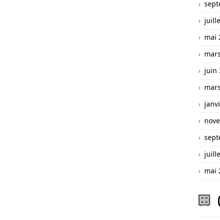
sept
juill
mai 
mars
juin
mars
janv
nove
sept
juill
mai 